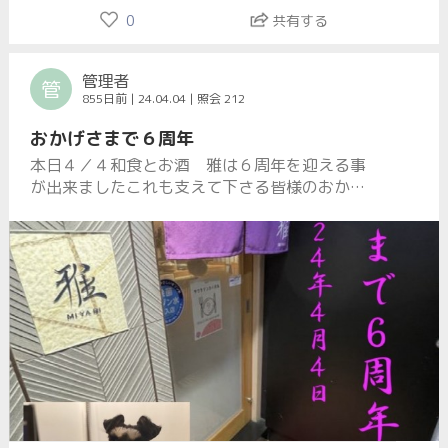
0
共有する
管理者
管
855日前 | 24.04.04 | 照会 212
おかげさまで６周年
本日４／４和食とお酒 雅は６周年を迎える事
が出来ましたこれも支えて下さる皆様のおかげ
です本当にありがとうございます皆様の憩いの
場となる様７年目も精進して参りますので今後
共宜しくお願い致します