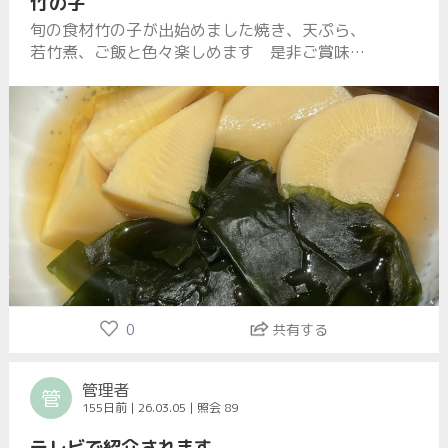
竹の子
旬の食材竹の子が出始めました焼き、天ぷら、
若竹煮、ご飯と色々楽しめます 是非ご賞味下
さい
0
共有する
管理者
管
155日前 | 26.03.05 | 照会 89
テレビで紹介されます