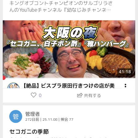
キングオブコントチャンピオンのサルゴリラさ
んのYouTubeチャンネル『幼なじみチャンネ
ル』でご紹介頂きました‼️是非ご覧下さい【絶
品】ビスブラ原田行きつけの店が美味過ぎた。
youtu.be/lF90G33_Vcg?si… @YouTubeより
0
共有する
管理者
管
272日前 | 25.11.08 | 照会 77
セコガニの季節