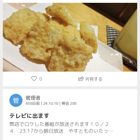
0
共有する
管理者
管
658日前 | 24.10.18 | 照会 285
テレビに出ます
弊店でロケした番組が放送されます１０／２
４ 23:17から朝日放送 やすとものいたって
真剣です是非ご覧下さい