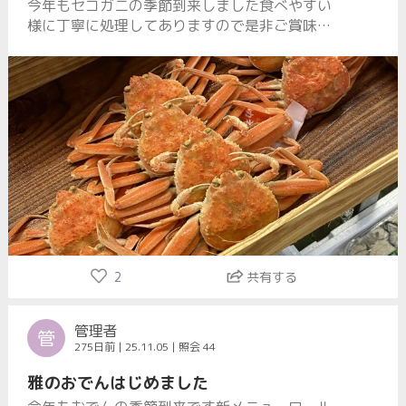
今年もセコガニの季節到来しました食べやすい
様に丁寧に処理してありますので是非ご賞味下
さい
2
共有する
管理者
管
275日前 | 25.11.05 | 照会 44
雅のおでんはじめました