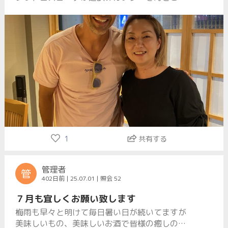
店‼️ 懐かしい話や貴重な裏話を聞く事が出来ま
した
1
共有する
管理者
管
402日前 | 25.07.01 | 照会 52
７月も宜しくお願い致します
梅雨も早々と明けて毎日暑い日が続いてますが
美味しいもの、美味しいお酒で皆様の癒しの場