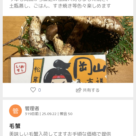
土瓶蒸し、ごはん、すき焼き等色々楽しめます
0
共有する
管理者
管
319日前 | 25.09.22 | 照会 50
毛蟹
美味しい毛蟹入荷してますお手頃な価格で提供