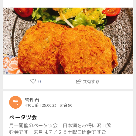
になればと思ってます今月も宜しくお願い致し
ます人気の米沢牛メンチカツ復活しました
0
共有する
管理者
管
410日前 | 25.06.23 | 照会 50
ペータツ会
月一開催のペータツ会 日本酒をお得に沢山飲
む会です 来月は７／２６土曜日開催ですご興