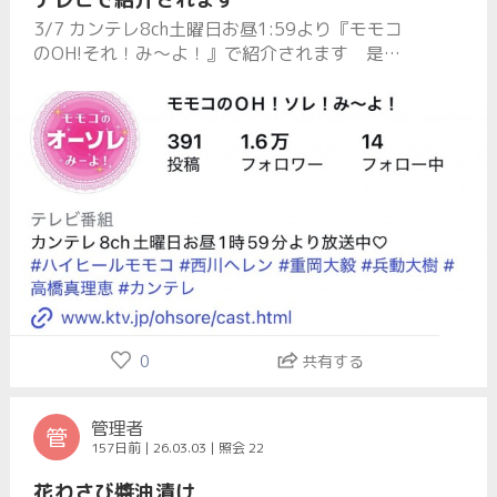
3/7 カンテレ8ch土曜日お昼1:59より『モモコ
のOH!それ！み〜よ！』で紹介されます 是非
ご覧下さい
0
共有する
管理者
管
157日前 | 26.03.03 | 照会 22
花わさび醬油漬け