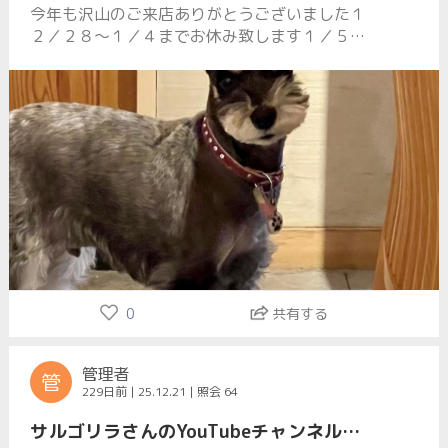
今年も沢山のご来店ありがとうございました１
２／２８〜１／４までお休み致します１／５か
ら営業しますのでご予約ご来店お待ち致してお
ります良いお年をお迎え下さい
0
共有する
管理者
管
229日前 | 25.12.21 | 照会 64
サルゴリラさんのYouTubeチャンネルで紹介されました