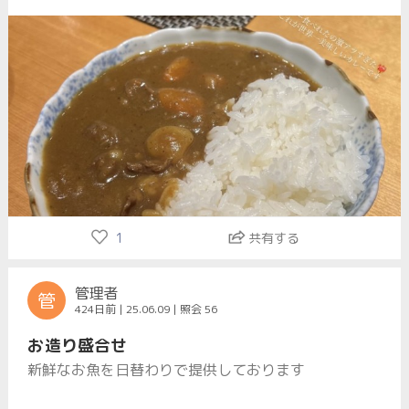
い日にはカレーとビール！サイズ、トッピング
も選べます
1
共有する
管理者
管
424日前 | 25.06.09 | 照会 56
お造り盛合せ
新鮮なお魚を日替わりで提供しております