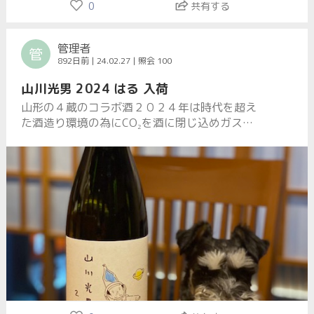
0
共有する
管理者
管
892日前 | 24.02.27 | 照会 100
山川光男 2024 はる 入荷
山形の４蔵のコラボ酒２０２４年は時代を超え
た酒造り環境の為にCO₂を酒に閉じ込めガス感
がありますいつも直ぐに売り切れるのでお早目
にどうぞ！