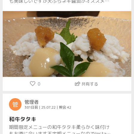
も美味しいですが天ぷらネギ醤油がオススメで
す
0
共有する
管理者
管
381日前 | 25.07.22 | 照会 42
和牛タタキ
期間限定メニューの和牛タタキ柔らかく味付け
もお酒に合います不定期メニューなのでInstagr