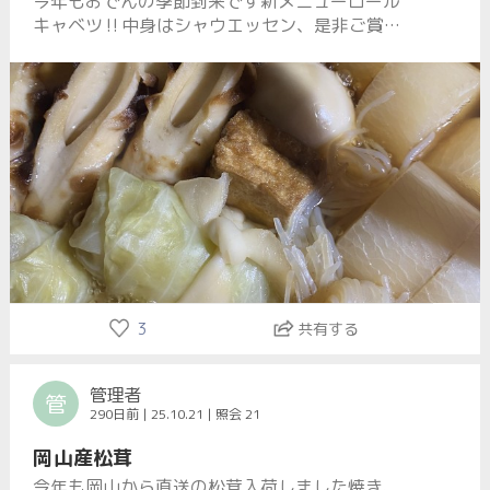
今年もおでんの季節到来です新メニューロール
キャベツ‼️中身はシャウエッセン、是非ご賞味
下さい
3
共有する
管理者
管
290日前 | 25.10.21 | 照会 21
岡山産松茸
今年も岡山から直送の松茸入荷しました焼き、