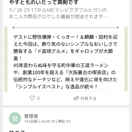
やすとものいたって真剣です
3／26 23:17からABCテレビでダブルヒガシの
お二人が弊店でロケした番組が放送されます是
非ご覧下さいTVerでもみられます
0
共有する
管理者
管
142日前 | 26.03.18 | 照会 39