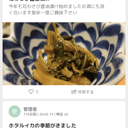
今年も花わさび醬油漬け始めましたお酒にも良
く合います是非一度ご賞味下さい
0
共有する
管理者
管
175日前 | 26.02.13 | 照会 20
ホタルイカの季節がきました